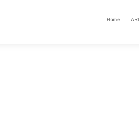
Home
AR
Notícias
SAIBA O QUE FAZEMOS