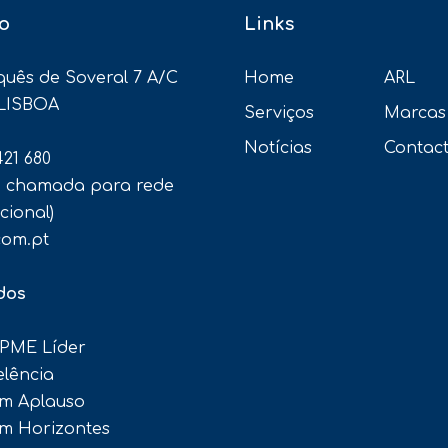
o
Links
uês de Soveral 7 A/C
Home
ARL
 LISBOA
Serviços
Marcas
Notícias
Contac
421 680
e chamada para rede
cional)
com.pt
ados
 PME Líder
lência
um Aplauso
um Horizontes