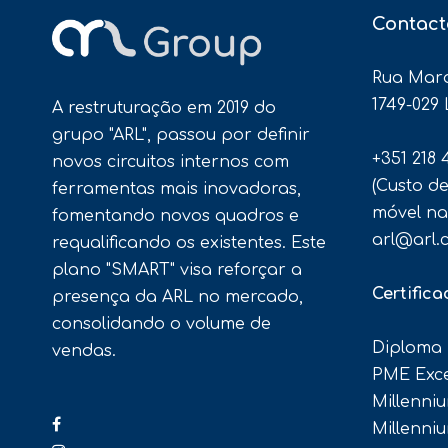
Contact
Rua Marq
1749-029
A restruturação em 2019 do
grupo "ARL", passou por definir
+351 218 
novos circuitos internos com
(Custo d
ferramentas mais inovadoras,
móvel na
fomentando novos quadros e
arl@arl.
requalificando os existentes. Este
plano "SMART" visa reforçar a
Certific
presença da ARL no mercado,
consolidando o volume de
Diploma
vendas.
PME Exce
Millenni
Millenni